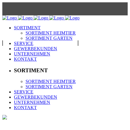
2x in Herford
Obere Kreienbrede: +49 5221 69497-177
SORTIMENT
SORTIMENT HEIMTIER
SORTIMENT GARTEN
SERVICE
GEWERBEKUNDEN
UNTERNEHMEN
KONTAKT
Schwarzenmoorstr.: +49 5221 34687-91
info@spilker-wehmeier.de
SORTIMENT
SORTIMENT HEIMTIER
SORTIMENT GARTEN
SERVICE
GEWERBEKUNDEN
UNTERNEHMEN
KONTAKT